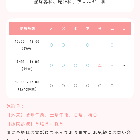
泌尿器科、精神科、アレルギー科
診療時間
月
火
水
木
金
土
日
10:00 - 12:00
〇
〇
△
〇
-
〇
-
(外来)
17:00 - 19:00
〇
〇
〇
〇
△
-
-
(外来)
13:00 - 17:00
〇
〇
〇
〇
〇
〇
-
(訪問診療)
休診日：
【外来】金曜午前、土曜午後、日曜、祝日
【訪問診療】日曜日、祝日
※ご予約はお電話にて承っております。お気軽にお問い合