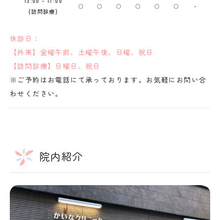
13:00 - 17:00
〇
〇
〇
〇
〇
〇
-
(訪問診療)
休診日：
【外来】金曜午前、土曜午後、日曜、祝日
【訪問診療】日曜日、祝日
※ご予約はお電話にて承っております。お気軽にお問い合
わせください。
院内紹介