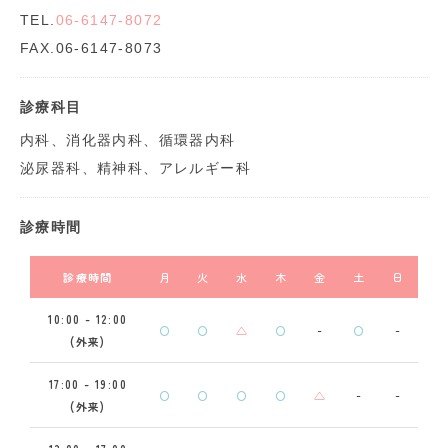
TEL.
06-6147-8072
FAX.06-6147-8073
診療科目
内科、消化器内科、循環器内科
泌尿器科、精神科、アレルギー科
診療時間
診療時間
月
火
水
木
金
土
日
10:00 - 12:00
〇
〇
△
〇
-
〇
-
(外来)
17:00 - 19:00
〇
〇
〇
〇
△
-
-
(外来)